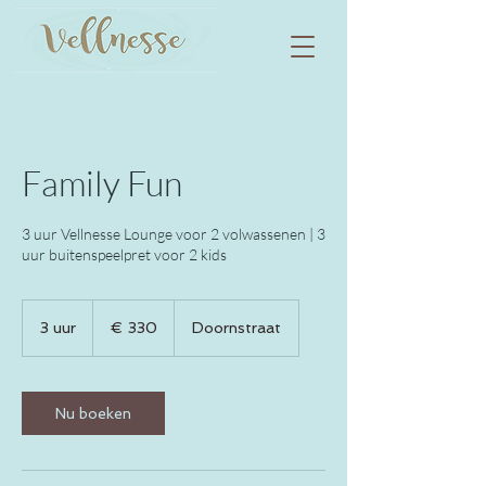
Family Fun
3 uur Vellnesse Lounge voor 2 volwassenen | 3
uur buitenspeelpret voor 2 kids
330
euro
3 uur
3
€ 330
Doornstraat
u
u
r
Nu boeken